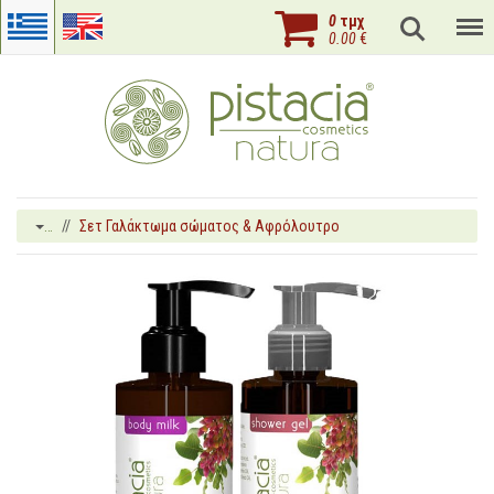
0
τμχ
0.00
€
…
Σετ Γαλάκτωμα σώματος & Αφρόλουτρο