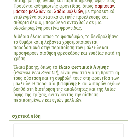
διατήρηση της υγιούς και περιποιημένης όψης τους.
Προϊόντα καθημερινής φροντίδας, όπως
σαμπουάν
,
μάσκες μαλλιών
και
λάδια μαλλιών
, με προσεκτικά
επιλεγμένα συστατικά φυτικής προέλευσης και
αιθέρια έλαια, μπορούν να ενταχθούν σε μια
ολοκληρωμένη ρουτίνα φροντίδας.
Αιθέρια έλαια όπως το φασκόμηλο, το δενδρολίβανο,
το θυμάρι και η λεβάντα χρησιμοποιούνται
παραδοσιακά στην περιποίηση των μαλλιών και
προσφέρουν αίσθηση φρεσκάδας και ευεξίας κατά τη
χρήση.
Έλαια βάσης, όπως το
έλαιο φιστικιού Αιγίνης
(
Pistacia Vera Seed Oil
), είναι γνωστά για τη θρεπτική
τους σύσταση και τη συμβολή τους στη φροντίδα των
μαλλιών. Η παρουσία
βιταμίνης Ε
και λιπαρών οξέων
βοηθά στη διατήρηση της απαλότητας και της λείας
όψης της τρίχας, ενισχύοντας την αίσθηση
περιποιημένων και υγιών μαλλιών.
σχετικά είδη